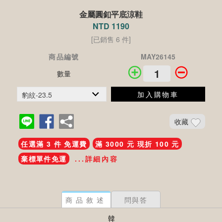
金屬圓釦平底涼鞋
NTD 1190
[已銷售 6 件]
商品編號
MAY26145
數量
加入購物車
收藏
任選滿 3 件 免運費
滿 3000 元 現折 100 元
棄標單件免運
...詳細內容
商品敘述
問與答