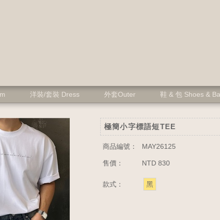
om
洋裝/套裝 Dress
外套Outer
鞋 & 包 Shoes & B
極簡小字標語短TEE
商品編號：
MAY26125
售價：
NTD 830
款式：
黑