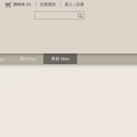
購物車
(
0
)
交易查詢
登入 / 註冊
ags
配件Acc
男裝 Men