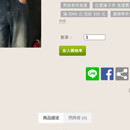
男裝單件免運
任選滿 3 件 免運費
滿 3000 元 現折 100 元
棄標單件
內容
數量：
放入購物車
商品描述
問與答
(0)