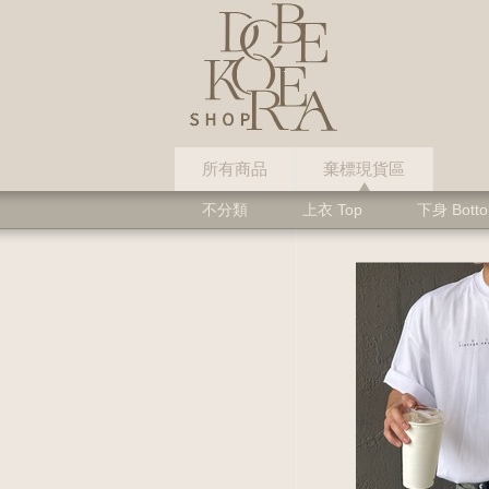
所有商品
棄標現貨區
不分類
上衣 Top
下身 Bott