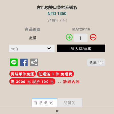
古巴領雙口袋棉麻襯衫
NTD 1350
[已銷售 7 件]
商品編號
MAY26116
數量
加入購物車
收藏
男裝單件免運
任選滿 3 件 免運費
滿 3000 元 現折 100 元
...詳細內容
商品敘述
問與答