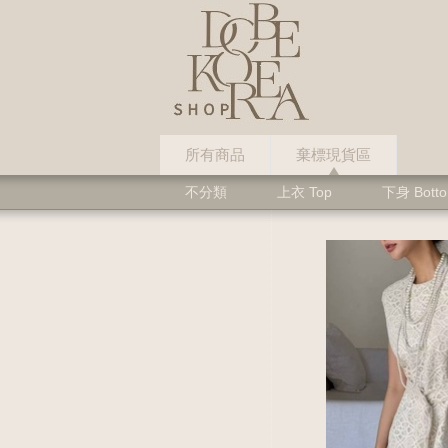
所有商品
棄標現貨區
不分類
上衣 Top
下身 Bott