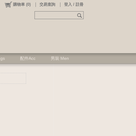
購物車
(
0
)
交易查詢
登入 / 註冊
ags
配件Acc
男裝 Men