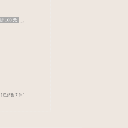
折 100 元
. .
[ 已銷售 7 件 ]