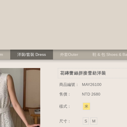
om
洋裝/套裝 Dress
外套Outer
鞋 & 包 Shoes & B
花磚蕾絲拼接雪紡洋裝
商品編號：
MAY26100
售價：
NTD 2680
樣式：
米
尺寸：
S
M