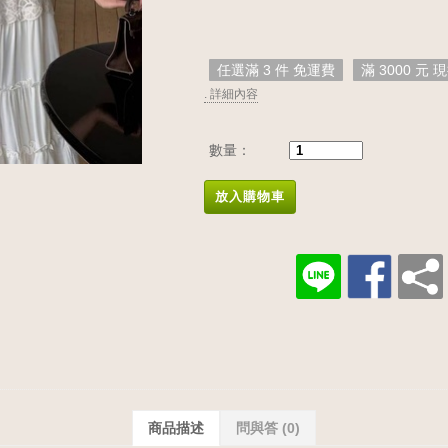
任選滿 3 件 免運費
滿 3000 元 現
. 詳細內容
數量：
放入購物車
商品描述
問與答
(0)