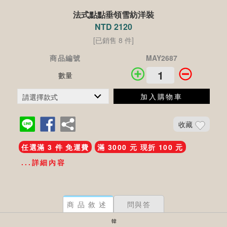
法式點點垂領雪紡洋裝
NTD 2120
[已銷售 8 件]
商品編號
MAY2687
數量
加入購物車
收藏
任選滿 3 件 免運費
滿 3000 元 現折 100 元
...詳細內容
商品敘述
問與答