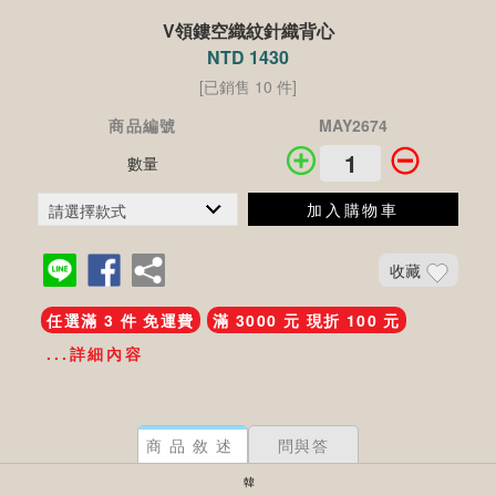
V領鏤空織紋針織背心
NTD 1430
[已銷售 10 件]
商品編號
MAY2674
數量
加入購物車
收藏
任選滿 3 件 免運費
滿 3000 元 現折 100 元
...詳細內容
商品敘述
問與答