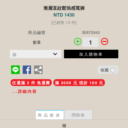
漸層直紋鬆弛感寬褲
NTD 1430
[已銷售 13 件]
商品編號
MAY2660
數量
加入購物車
收藏
任選滿 3 件 免運費
滿 3000 元 現折 100 元
...詳細內容
商品敘述
問與答