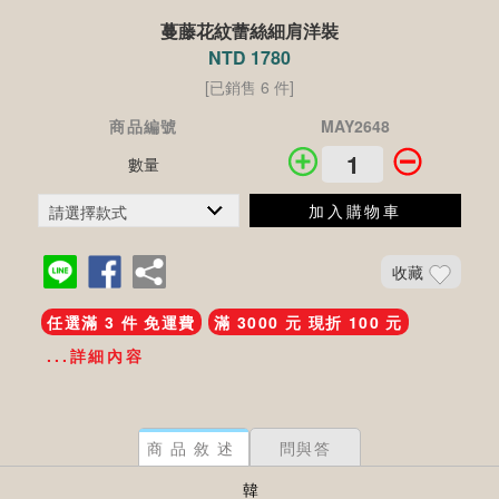
蔓藤花紋蕾絲細肩洋裝
NTD 1780
[已銷售 6 件]
商品編號
MAY2648
數量
加入購物車
收藏
任選滿 3 件 免運費
滿 3000 元 現折 100 元
...詳細內容
商品敘述
問與答