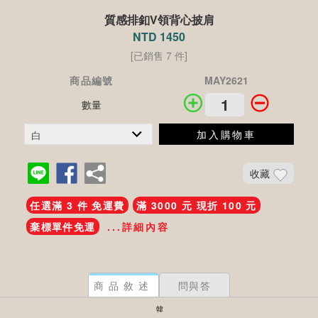
質感排釦V領背心披肩
NTD 1450
[已銷售 7 件]
商品編號
MAY2621
數量
加入購物車
收藏
任選滿 3 件 免運費
滿 3000 元 現折 100 元
棄標單件免運
...詳細內容
商品敘述
問與答