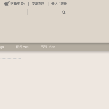
購物車
(
0
)
交易查詢
登入 / 註冊
ags
配件Acc
男裝 Men