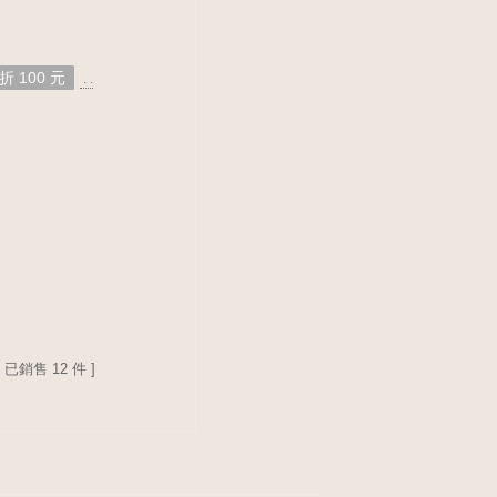
折 100 元
. .
[ 已銷售 12 件 ]