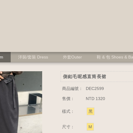
om
洋裝/套裝 Dress
外套Outer
鞋 & 包 Shoes & B
側釦毛呢感直筒長裙
商品編號：
DEC2599
售價：
NTD 1320
樣式：
黑
尺寸：
M