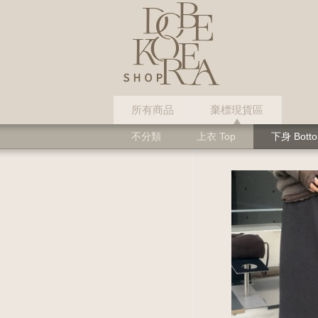
所有商品
棄標現貨區
不分類
上衣 Top
下身 Bott