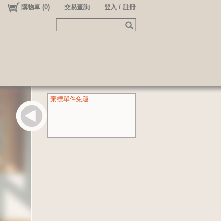
購物車
(
0
)
交易查詢
登入 / 註冊
棄標單件免運