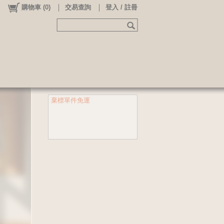
購物車
(
0
)
交易查詢
登入 / 註冊
棄標單件免運